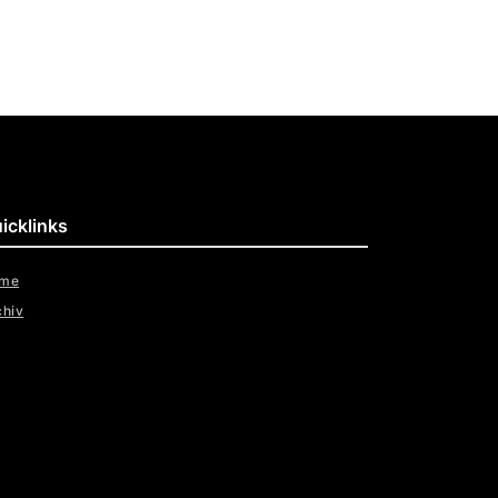
icklinks
me
chiv