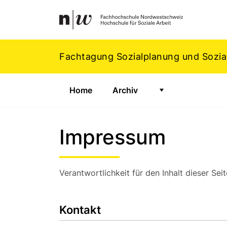
Navigation
Footer
Zum Inhalt springen.
Fachtagung Sozialplanung und Sozial
Home
Archiv
Zeige Untermenü 
Impressum
Verantwortlichkeit für den Inhalt dieser Seit
Kontakt