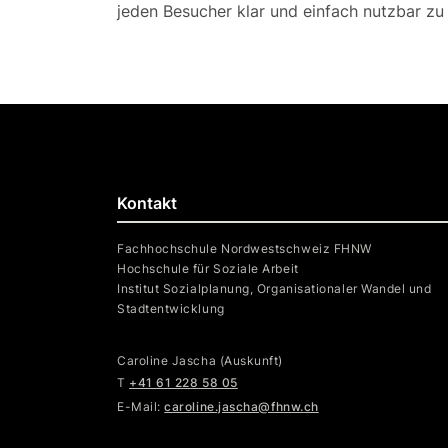
jeden Besucher klar und einfach nutzbar z
Kontakt
Fachhochschule Nordwestschweiz FHNW
Hochschule für Soziale Arbeit
Institut Sozialplanung, Organisationaler Wandel und
Stadtentwicklung
Caroline Jascha (Auskunft)
T
+41 61 228 58 05
E-Mail:
caroline.jascha@fhnw.ch