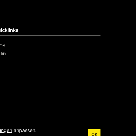
icklinks
me
chiv
lungen
anpassen.
OK