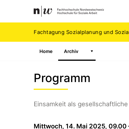
Navigation
Footer
Zum Inhalt springen.
Fachtagung Sozialplanung und Sozial
Home
Archiv
Zeige Untermenü 
Programm
Einsamkeit als gesellschaftlic
Mittwoch, 14. Mai 2025, 09.00 