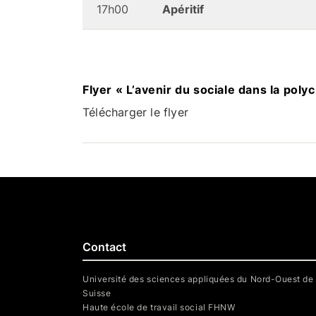
17h00
Apéritif
Flyer « L’avenir du sociale dans la polyc
Télécharger le flyer
Contact
Université des sciences appliquées du Nord-Ouest de 
Suisse
Haute école de travail social FHNW