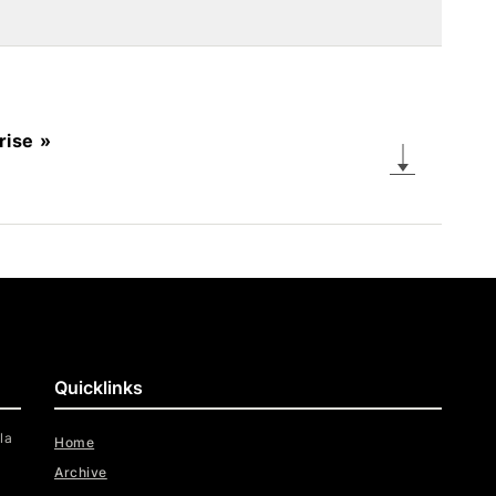
rise »
Quicklinks
la
Home
Archive