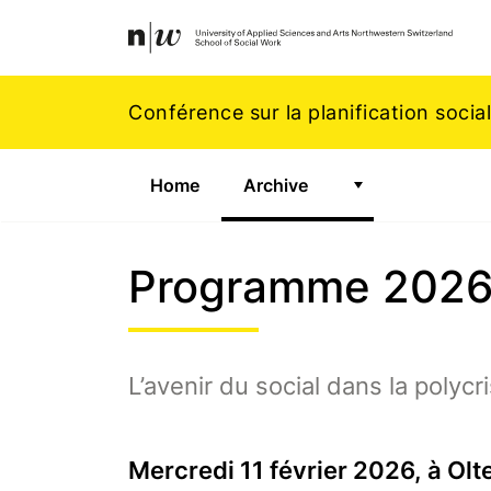
Navigation
Footer
Zum Inhalt springen.
Conférence sur la planification sociale
Home
Archive
Zeige Untermenü
Programme 202
L’avenir du social dans la polycr
Mercredi 11 février 2026, à Olt